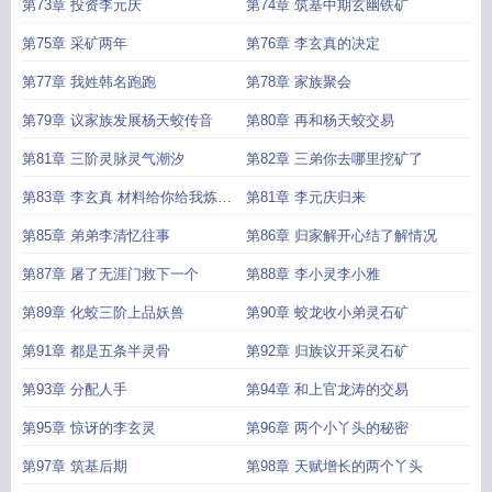
第73章 投资李元庆
第74章 筑基中期玄幽铁矿
第75章 采矿两年
第76章 李玄真的决定
第77章 我姓韩名跑跑
第78章 家族聚会
第79章 议家族发展杨天蛟传音
第80章 再和杨天蛟交易
第81章 三阶灵脉灵气潮汐
第82章 三弟你去哪里挖矿了
第83章 李玄真 材料给你给我炼两
第81章 李元庆归来
件法宝
第85章 弟弟李清忆往事
第86章 归家解开心结了解情况
第87章 屠了无涯门救下一个
第88章 李小灵李小雅
第89章 化蛟三阶上品妖兽
第90章 蛟龙收小弟灵石矿
第91章 都是五条半灵骨
第92章 归族议开采灵石矿
第93章 分配人手
第94章 和上官龙涛的交易
第95章 惊讶的李玄灵
第96章 两个小丫头的秘密
第97章 筑基后期
第98章 天赋增长的两个丫头