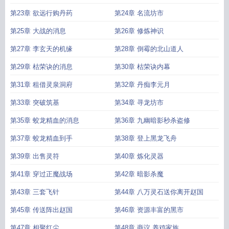
第23章 欲远行购丹药
第24章 名流坊市
第25章 大战的消息
第26章 修炼神识
第27章 李玄天的机缘
第28章 倒霉的北山道人
第29章 枯荣诀的消息
第30章 枯荣诀内幕
第31章 租借灵泉洞府
第32章 丹痴李元月
第33章 突破筑基
第34章 寻龙坊市
第35章 蛟龙精血的消息
第36章 九幽暗影秒杀盗修
第37章 蛟龙精血到手
第38章 登上黑龙飞舟
第39章 出售灵符
第40章 炼化灵器
第41章 穿过正魔战场
第42章 暗影杀魔
第43章 三套飞针
第44章 八万灵石送你离开赵国
第45章 传送阵出赵国
第46章 资源丰富的黑市
第47章 相聚红尘
第48章 商议 养鸡家族