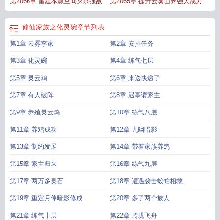
第2066章 雷霆本源空间灭杀强敌
第2065章 提升云雾山界强大战力
修仙家族之化灵碗
章节列表
第1章 云雾李家
第2章 安排任务
第3章 化灵碗
第4章 练气七层
第5章 灵云鸡
第6章 来送快递了
第7章 有人破阵
第8章 遇事请家主
第9章 养殖灵云鸡
第10章 练气八层
第11章 养鸡成功
第12章 九幽暗影
第13章 制约发展
第14章 带着家族养鸡
第15章 家主归来
第16章 练气九层
第17章 两万多灵石
第18章 遭遇袭击蛟蛇相救
第19章 重定月俸暗影修成
第20章 多了两个族人
第21章 练气十层
第22章 玲珑飞舟