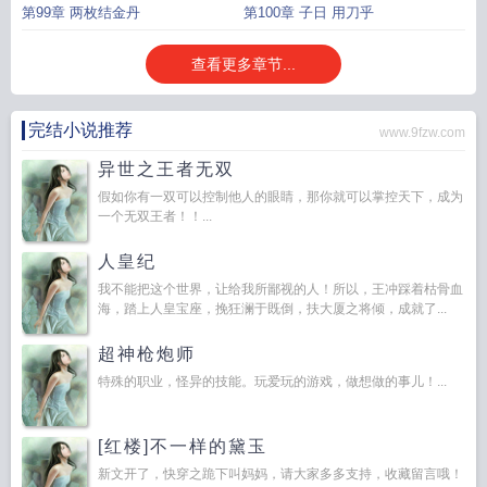
第99章 两枚结金丹
第100章 子日 用刀乎
查看更多章节...
完结小说推荐
www.9fzw.com
异世之王者无双
假如你有一双可以控制他人的眼睛，那你就可以掌控天下，成为
一个无双王者！！...
人皇纪
我不能把这个世界，让给我所鄙视的人！所以，王冲踩着枯骨血
海，踏上人皇宝座，挽狂澜于既倒，扶大厦之将倾，成就了...
超神枪炮师
特殊的职业，怪异的技能。玩爱玩的游戏，做想做的事儿！...
[红楼]不一样的黛玉
新文开了，快穿之跪下叫妈妈，请大家多多支持，收藏留言哦！