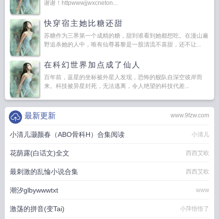
谢谢！httpwwwjjwxcneton...
快穿宿主她比糖还甜
苏糖作为三界第一个成精的糖，甜到谁看到她都想吃。在漫山遍
野追杀她的人中，唯有仙尊暮黎是一股清流不喜甜，还不让...
在科幻世界加点成了仙人
百年前，蓝星的坐标被外星人发现，恐怖的舰队自深空彼岸而
来。科技被异星封死，无法逃离，令人绝望的科技代差...
最新更新
www.9fzw.com
小清儿灏颜春（ABO骨科H）合集阅读
小清儿
花荫露(白话文)全文
西西艾欧
最刺激的乱惀小说合集
西西艾欧
潮汐glbywwwtxt
www
激荡的拼音(变Tai)
小萍悟悟了