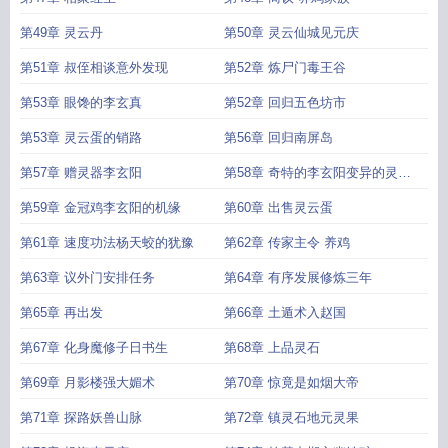
第49章 灵云丹
第50章 灵云仙城见元庆
第51章 叔侄相谈意外发现
第52章 炼尸门毒王谷
第53章 眼馋的李玄真
第52章 回归五色坊市
第53章 灵云蛋的销路
第56章 回归南屏岛
第57章 赠灵器李玄阳
第58章 奇特的李玄阳变异的灵云
鸡
第59章 金冠鸡李玄阳的机缘
第60章 出售灵云蛋
第61章 速度功法杨天蛟的犹豫
第62章 传家主令 养鸡
第63章 议外门安排任务
第64章 有序发展修炼三年
第65章 再出发
第66章 土遁术入赵国
第67章 化身魔修子日书生
第68章 上品灵石
第69章 月影楼强大媚术
第70章 惊竟是如烟大帝
第71章 探路妖兽山脉
第72章 镇灵石地元灵果