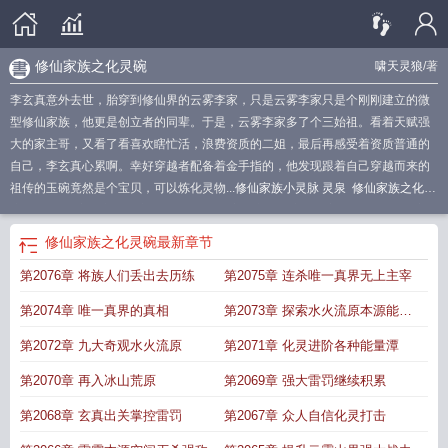
修仙家族之化灵碗
啸天灵狼
/著
李玄真意外去世，胎穿到修仙界的云雾李家，只是云雾李家只是个刚刚建立的微
型修仙家族，他更是创立者的同辈。于是，云雾李家多了个三始祖。看着天赋强
大的家主哥，又看了看喜欢瞎忙活，浪费资质的二姐，最后再感受着资质普通的
自己，李玄真心累啊。幸好穿越者配备着金手指的，他发现跟着自己穿越而来的
祖传的玉碗竟然是个宝贝，可以炼化灵物...
修仙家族小灵脉 灵泉
修仙家族之化灵
碗起点
修仙家族之化灵碗 啸天灵狼
修仙家族之化灵碗无弹窗
长生修仙从洞玄
湖开始
修仙家族大型灵脉
修仙家族之化灵碗有声
修仙家族之化灵碗最新
修仙
修仙家族之化灵碗
最新章节
家族之化灵碗别名
修仙家族五阶灵脉
修仙家族之化灵碗笔趣阁
修仙家族之化灵
第2076章 将族人们丢出去历练
第2075章 连杀唯一真界无上主宰
碗笔
修仙家族之化灵碗百度百科
修仙家族之化灵碗作者啸天灵狼
修仙家族之化
灵碗女主
修仙家族之化灵碗最新章节内容介绍
修仙家族之化灵碗全文
修仙家族
第2074章 唯一真界的真相
第2073章 探索水火流原本源能量
之化灵碗免费阅读
修仙家族之化灵碗TXT
修仙家族小灵
修仙家族之化灵碗 列
表
修仙家族灵田灵脉
潭
第2072章 九大奇观水火流原
第2071章 化灵进阶各种能量潭
第2070章 再入冰山荒原
第2069章 强大雷罚继续积累
第2068章 玄真出关掌控雷罚
第2067章 众人自信化灵打击