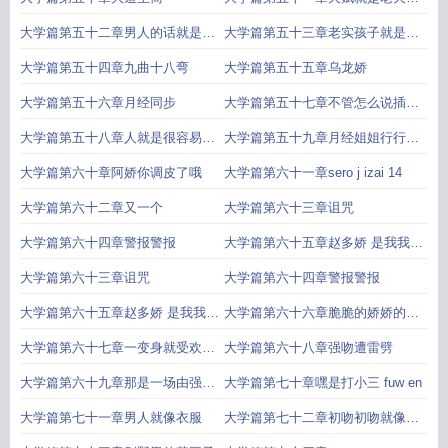
追着塞饭
大学篇第五十二章男人的话就是不
大学篇第五十三章老实孩子就是容
一样吼
易被带着
大学篇第五十四章九曲十八弯
大学篇第五十五章乌龙娇
大学篇第五十六章月经同步
大学篇第五十七章不管怎么说插队
肯定是不
大学篇第五十八章人就是很容易健
大学篇第五十九章月经姐姐行行好
忘哒
呀
大学篇第六十章阿娇你调皮了哦
大学篇第六十一章sero j izai 14
大学篇第六十二章又一个
大学篇第六十三章诅咒
大学篇第六十四章警报警报
大学篇第六十五章赵多娇 是我我要
结识很多男生
大学篇第六十三章诅咒
大学篇第六十四章警报警报
大学篇第六十五章赵多娇 是我我要
大学篇第六十六章脆脆的娇娇的甜
结识
甜的
大学篇第六十七章一变身就受欢迎
大学篇第六十八章强吻遭雷劈
果然不够
大学篇第六十九章那是一场由强吻
大学篇第七十章嘿是打小三 fuw en
而来的
大学篇第七十一章男人就像衣服
大学篇第七十二章初吻初吻就像是