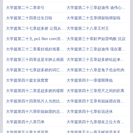
c om
了
大学篇第二十二章牵引
大学篇第二十三章赵迪伟 迪伟心里
苦迪
大学篇第二十四章过生日啦
大学篇第二十五章绑架啦绑架啦
大学篇第二十七章赵多娇 让我从五
大学篇第二十八章王对王
十楼跳下去
大学篇第二十九 po1 8en com消息
大学篇第三十章鼾声如雷鸣般 抗议
和一个好
大学篇第三十二章看好戏好戏看戏
大学篇第三十三章赵迪伟 现在重开
好看
还来得
大学篇第三十四章这是非静止画面
大学篇第三十五章赵多娇站起来了
然后她就怂了
大学篇第三十七章赵多娇的词汇库
大学篇第三十八章是兔子也会吃肉
告急
大学篇第四十篇女孩窝窝
大学篇第四十一章缪斯降临
大学篇第四十二章是赵多娇的缪斯
大学篇第四十三章咫尺之间的距离
大学篇第四十四章纸片人当然比真
大学篇第四十五章有姐妹团在致胜
人好啦
率也会
大学篇第四十六章听姐妹团的总没
大学篇第四十七章欲说还休
错
大学篇第四十八章罚单
大学篇第四十九章朋友之位大有妙
用
大学篇第五十章大道至简
大学篇第五十一章天赋就是老天爷