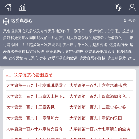
这爱真恶心
郑楠
/著
又名渣男真心几多钱又名作天作地别作了，别作了，求求你们，分手吧。这是赵
多娇和她男朋友周围朋友的一片心声。别人谈恋爱谈的是恋爱，他俩谈的——那
可是命啊！！！赵多娇三次发现男朋友出轨，第三次，赵多娇跑..
这是真的爱
这
爱真稀奇值得我称颂歌谱
这爱真恶心没有完结吗
这是真爱吧怎么接
这爱情真
香
这个爱情有点恶心动漫
这爱不是真的歌词
这爱真恶心郑楠
这真的是爱
这种
恶心的爱情
这真的是爱吗真的爱我吗是什么歌
这真的是爱吗简谱
这爱情有点恶
心 漫画
这是真爱呀
这种爱情有点恶心
这爱情有点恶心动漫
这个爱情有点恶
这爱真恶心
最新章节
心
这真的爱你
大学篇第一百九十七章哦吼暴露了
大学篇第一百九十六章赵迪伟 贫僧
出家意
大学篇第一百九十五章天上掉下个
大学篇第一百九十四章酒如金色的
西门表哥
雨
大学篇第一百九十三章香风
大学篇第一百九十二章少爷少爷
大学篇第一百九十一章母和女
大学篇第一百九十章鬣狗乐园
大学篇第一百八十八章贫穷富有和
大学篇第一百八十七章清白的尘埃
尊严